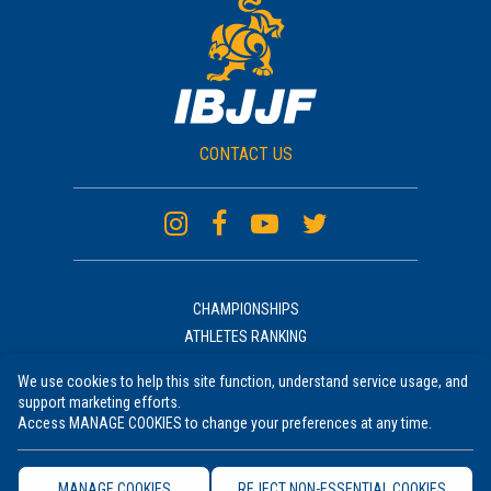
CONTACT US
CHAMPIONSHIPS
ATHLETES RANKING
ACADEMIES RANKING
We use cookies to help this site function, understand service usage, and
NEWS
support marketing efforts.
UNIFORM
Access MANAGE COOKIES to change your preferences at any time.
RULES COURSE
TERMS OF USE
MANAGE COOKIES
REJECT NON-ESSENTIAL COOKIES